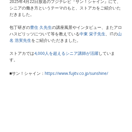
2025年4月22日放送のフジテレビ『サン！シャイン』にて、
シニアの働き方というテーマのもと、ストアカをご紹介いた
だきました。
包丁研ぎの
豊住 久先生
の講座風景やインタビュー、またアロ
ハスピリッツについて等を教えている
中東 栄子先生
、ITの
山
名 浩実先生
をご紹介いただきました。
ストアカでは
4,000人を超えるシニア講師が活躍
していま
す。
■サン！シャイン：
https://www.fujitv.co.jp/sunshine/