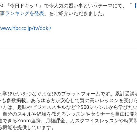
のHBC『今日ドキッ！』で今人気の習い事というテーマにて、「
【
事ランキングを発表
」をご紹介いただきました。
/www.hbc.co.jp/tv/doki/
と学びたいをつなぐまなびのプラットフォームです。累計受講者
ビューも多数掲載。あらゆる方が安心して質の高いレッスンを受け
い方は、趣味やビジネススキルなど全500ジャンルから学びた
、自分のスキルや経験を教えるレッスンやセミナーを自由に開
催できるZoom連携、月額課金、カスタマイズレッスンや時間
る機能を提供しています。