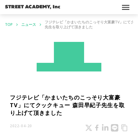
menu
フジテレビ「かまいたちのこっそり大富豪TV」にてクッ
TOP
ニュース
keyboard_arrow_right
keyboard_arrow_right
先生を取り上げて頂きました
News
ストアカ
メディア掲載情報
フジテレビ「かまいたちのこっそり大富豪
TV」にてクックキュー 森田早紀子先生を取
り上げて頂きました
2022-04-20
content_copy