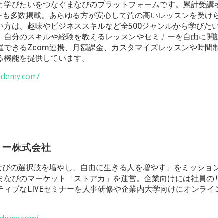
と学びたいをつなぐまなびのプラットフォームです。累計受講者
ビューも多数掲載。あらゆる方が安心して質の高いレッスンを受け
い方は、趣味やビジネススキルなど全500ジャンルから学びた
、自分のスキルや経験を教えるレッスンやセミナーを自由に開
催できるZoom連携、月額課金、カスタマイズレッスンや時間
る機能を提供しています。
cademy.com/
ミー株式会社
「まなびの選択肢を増やし、自由に生きる人を増やす」をミッショ
まなびのマーケット「ストアカ」を運営。企業向けには社員の
ティブなLIVEセミナーを人事研修や企業内大学向けにオンライ