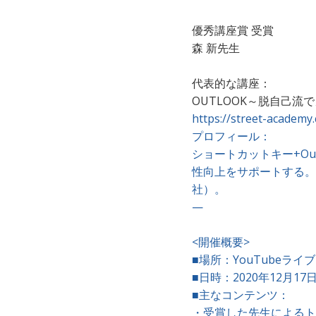
優秀講座賞 受賞
森 新先生
代表的な講座：
OUTLOOK～脱自己
https://street-academy
プロフィール：
ショートカットキー+O
性向上をサポートする。
社）。
—
<開催概要>
■場所：YouTubeライ
■日時：2020年12月1
■主なコンテンツ：
・受賞した先生によるト