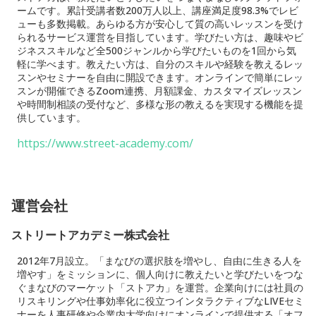
ームです。累計受講者数200万人以上、講座満足度98.3%でレビ
ューも多数掲載。あらゆる方が安心して質の高いレッスンを受け
られるサービス運営を目指しています。学びたい方は、趣味やビ
ジネススキルなど全500ジャンルから学びたいものを1回から気
軽に学べます。教えたい方は、自分のスキルや経験を教えるレッ
スンやセミナーを自由に開設できます。オンラインで簡単にレッ
スンが開催できるZoom連携、月額課金、カスタマイズレッスン
や時間制相談の受付など、多様な形の教えるを実現する機能を提
供しています。
https://www.street-academy.com/
運営会社
ストリートアカデミー株式会社
2012年7月設立。「まなびの選択肢を増やし、自由に生きる人を
増やす」をミッションに、個人向けに教えたいと学びたいをつな
ぐまなびのマーケット「ストアカ」を運営。企業向けには社員の
リスキリングや仕事効率化に役立つインタラクティブなLIVEセミ
ナーを人事研修や企業内大学向けにオンラインで提供する「オフ