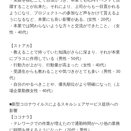
躍することが出来た。それにより、上司からも一目置かれる
ようになり、プロジェクトへの参加など声をかけて貰えるよ
うになるなど、本業にも良い影響がある。(女性・20代）
・本業では関わらないような方々と交流ができたこと。（女
性・40代）
【ストアカ】
・教えることで持っていた知識がさらに深まり、それが本業
にプラスに作用している（男性・50代）
・行動力が上がり、行動量が高まった（女性・40代）
・受講生からも教わることや気づきがとても多い（男性・30
代）
・自分のやるべきことや、優先順位がより明確になった（上
場企業勤務女性・40代）
■新型コロナウイルスによるスキルシェアサービス提供への
影響
【ココナラ】
・テレワークでの作業が増えたので通勤時間がへり他の業務
に時間を使えるようになった（20代・男性）