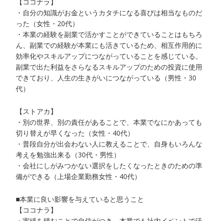
【ココナラ】
・自分の知識がお金というカタチになる喜びは相当なものだ
った（女性・20代）
・本業の経験を副業で活かすことができていることはもちろ
ん、副業での経験が本業にも活きているため、相互作用的に
効率化やスキルアップにつながっていることを感じている。
副業で出た利益をさらなるスキルアップのための投資に使用
できており、人生の生きがいにつながっている（男性・30
代）
【ストアカ】
・別の世界、別の責任があることで、本業でなにかあっても
切り替えが早くなった（女性・40代）
・普段自分が出会わない人に教えることで、自身もいろんな
考えを勉強出来る（30代・男性）
・会社にしがみつかない選択をしたくなったときのための準
備ができる（上場企業勤務女性・40代）
■本業に良い影響を与えていると思うこと
【ココナラ】
・実績を積むことで自信がつき、本業でも社内イベントで活