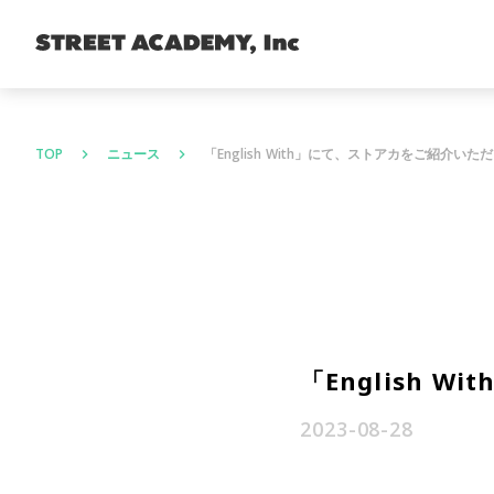
TOP
ニュース
「English With」にて、ストアカをご紹介いた
keyboard_arrow_right
keyboard_arrow_right
「English
2023-08-28