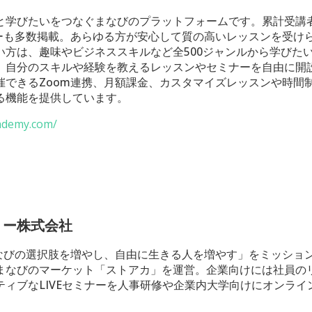
と学びたいをつなぐまなびのプラットフォームです。累計受講者
ビューも多数掲載。あらゆる方が安心して質の高いレッスンを受け
い方は、趣味やビジネススキルなど全500ジャンルから学びた
、自分のスキルや経験を教えるレッスンやセミナーを自由に開
催できるZoom連携、月額課金、カスタマイズレッスンや時間
る機能を提供しています。
cademy.com/
ミー株式会社
「まなびの選択肢を増やし、自由に生きる人を増やす」をミッショ
まなびのマーケット「ストアカ」を運営。企業向けには社員の
ティブなLIVEセミナーを人事研修や企業内大学向けにオンライ