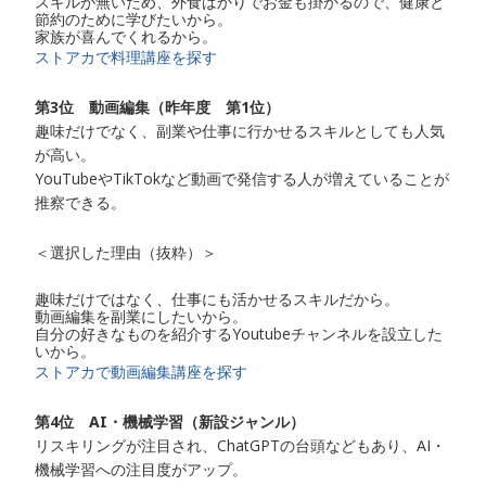
スキルが無いため、外食ばかりでお金も掛かるので、健康と
節約のために学びたいから。
家族が喜んでくれるから。
ストアカで料理講座を探す
第3位 動画編集（昨年度 第1位）
趣味だけでなく、副業や仕事に行かせるスキルとしても人気
が高い。
YouTubeやTikTokなど動画で発信する人が増えていることが
推察できる。
＜選択した理由（抜粋）＞
趣味だけではなく、仕事にも活かせるスキルだから。
動画編集を副業にしたいから。
自分の好きなものを紹介するYoutubeチャンネルを設立した
いから。
ストアカで動画編集講座を探す
第4位 AI・機械学習（新設ジャンル）
リスキリングが注目され、ChatGPTの台頭などもあり、AI・
機械学習への注目度がアップ。