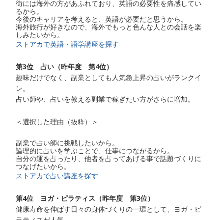
街には海外の方があふれており、英語の必要性を痛感してい
るから。
今後のキャリアを考えると、英語が必要だと思うから。
海外旅行が好きなので、海外でもっと色んな人との会話を楽
しみたいから。
ストアカで英語・語学講座を探す
第3位 占い（昨年度 第4位）
趣味だけでなく、副業としても人気急上昇の占いがランクイ
ン。
占い師や、占いを教える副業で稼ぎたい方がさらに増加。
＜選択した理由（抜粋）＞
副業で占い師に挑戦したいから。
論理的に占いを学ぶことで、仕事につながるから。
自分の運を占ったり、他者を占ってあげる事で話題づくりに
つなげたいから。
ストアカで占い講座を探す
第4位 ヨガ・ピラティス（昨年度 第3位）
健康寿命を伸ばす日々の身体づくりの一環として、ヨガ・ピ
ラティスが人気。