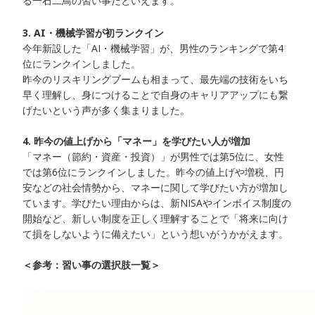
る一石二鳥の習い事だといえます。
3. AI・機械学習が初ランクイン
今年新設した「AI・機械学習」が、男性のランキングで第4
位にランクインしました。
昨今のリスキリングブームも相まって、最先端の技術をいち
早く理解し、身につけることで自身のキャリアアップにも繋
げたいという声が多く集まりました。
4. 昨今の値上げから「マネー」を学びたい人が増加
「マネー（節約・資産・投資）」が男性では第5位に、女性
では第6位にランクインしました。昨今の値上げや増税、円
安などの社会情勢から、マネーに関して学びたい方が増加し
ています。学びたい理由からは、新NISAやインボイス制度の
開始など、新しい制度を正しく理解することで「将来に向け
て損をしないように備えたい」という想いがうかがえます。
＜参考：習い事の選択肢一覧＞