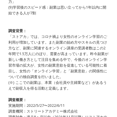
力」
(9)学習後のスピード感：副業は思い立ってから1年以内に開
始できる人が7割
調査背景：
「ストアカ」では、コロナ禍より女性のオンライン学習のご
利用が増加しています。また副業の始め方やスキルの見つけ
方など、副業に関連するオンライン講座の受講者数はこの2
年間で1.5万人にのぼり、需要が高まっています。昨今副業が
新しい働き方として注目を集める中で、今後のオンライン学
習市場の拡大が、女性の副業意欲を促進している可能性に着
目し、女性の「オンライン学習」と「副業意欲」の関係性に
ついての独自調査を行いました。
(※) ここでの副業は、本業（会社員や主婦業など）があるう
えで副収入を得る活動と定義します。
調査概要：
実施期間：2022/5/27〜2022/6/11
調査機関：ストリートアカデミー株式会社
調査対象：過去8ヶ月以内（2021年11月以降）にストアカの